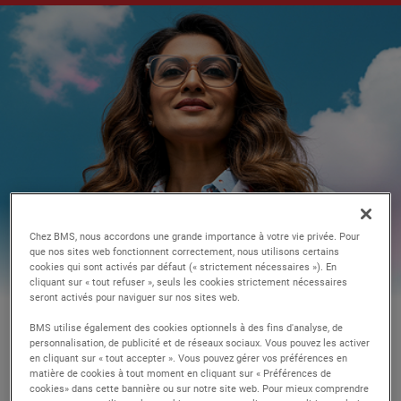
Chez BMS, nous accordons une grande importance à votre vie privée. Pour
que nos sites web fonctionnent correctement, nous utilisons certains
cookies qui sont activés par défaut (« strictement nécessaires »). En
cliquant sur « tout refuser », seuls les cookies strictement nécessaires
seront activés pour naviguer sur nos sites web.
BMS utilise également des cookies optionnels à des fins d'analyse, de
personnalisation, de publicité et de réseaux sociaux. Vous pouvez les activer
en cliquant sur « tout accepter ». Vous pouvez gérer vos préférences en
matière de cookies à tout moment en cliquant sur « Préférences de
cookies» dans cette bannière ou sur notre site web. Pour mieux comprendre